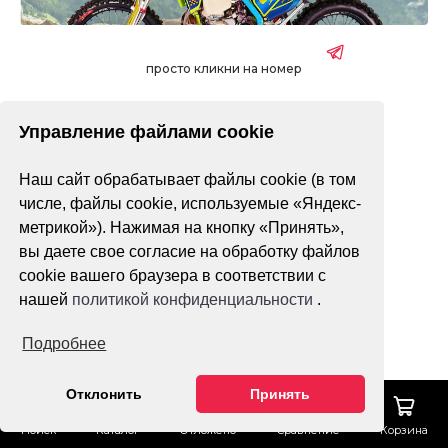
просто кликни на номер
Управление файлами cookie
без ПТС
с ПТС
Наш сайт обрабатывает файлы cookie (в том
Только в наличии
числе, файлы cookie, используемые «Яндекс-
метрикой»). Нажимая на кнопку «Принять»,
Фильтр
По популярности
вы даете свое согласие на обработку файлов
cookie вашего браузера в соответствии с
нашей
политикой конфиденциальности
.
Подробнее
Отклонить
Принять
Поиск
Каталог
Отложено
Сравнение
Корзина