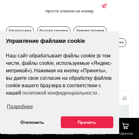
просто кликни на номер
Распродажа
Водная техника
Зимняя техника
Управление файлами cookie
Квадроциклы
Мопеды, скутеры
Мотоциклы
Питбайки
Наш сайт обрабатывает файлы cookie (в том
Только в наличии
числе, файлы cookie, используемые «Яндекс-
метрикой»). Нажимая на кнопку «Принять»,
Фильтр
По популярности
вы даете свое согласие на обработку файлов
cookie вашего браузера в соответствии с
нашей
политикой конфиденциальности
.
Подробнее
Отклонить
Принять
Поиск
Каталог
Отложено
Сравнение
Корзина