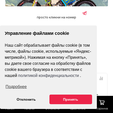
просто кликни на номер
Управление файлами cookie
без ПТС
с ПТС
Наш сайт обрабатывает файлы cookie (в том
Только в наличии
числе, файлы cookie, используемые «Яндекс-
метрикой»). Нажимая на кнопку «Принять»,
Фильтр
По популярности
вы даете свое согласие на обработку файлов
cookie вашего браузера в соответствии с
нашей
политикой конфиденциальности
.
НДС 22%
НДС 22%
ПТС
ПТС
Подробнее
Отклонить
Принять
Поиск
Каталог
Отложено
Сравнение
Корзина